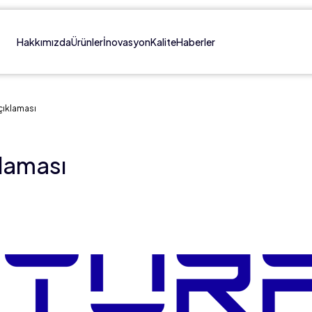
Hakkımızda
Ürünler
İnovasyon
Kalite
Haberler
çıklaması
laması