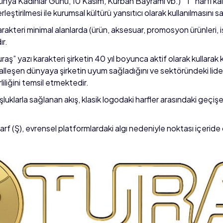
nya Kadınlar Günü, 10 Kasım, Kurban Bayramı vb.) “T” harfi kal
eştirilmesi ile kurumsal kültürü yansıtıcı olarak kullanılmasını 
rakteri minimal alanlarda (ürün, aksesuar, promosyon ürünleri, iş
r.
” yazı karakteri şirketin 40 yıl boyunca aktif olarak kullarak kla
talleşen dünyaya şirketin uyum sağladığını ve sektöründeki liderli
iliğini temsil etmektedir.
şluklarla sağlanan akış, klasik logodaki harfler arasındaki geçişe
arf (Ş), evrensel platformlardaki algı nedeniyle noktası içeride 