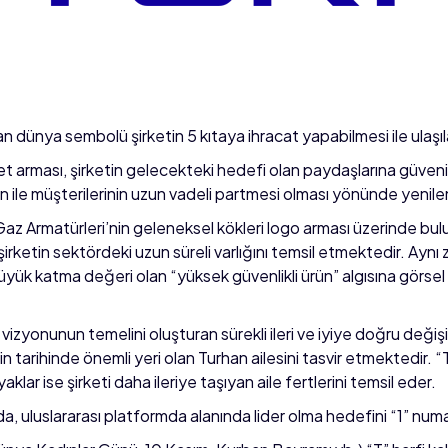
an dünya sembolü şirketin 5 kıtaya ihracat yapabilmesi ile ulaş
rması, şirketin gelecekteki hedefi olan paydaşlarına güvenilir
n ile müşterilerinin uzun vadeli partmesi olması yönünde yenilen
Gaz Armatürleri’nin geleneksel kökleri logo arması üzerinde bul
i şirketin sektördeki uzun süreli varlığını temsil etmektedir. A
büyük katma değeri olan “yüksek güvenlikli ürün” algısına görse
t vizyonunun temelini oluşturan sürekli ileri ve iyiye doğru değiş
in tarihinde önemli yeri olan Turhan ailesini tasvir etmektedir. “T”
klar ise şirketi daha ileriye taşıyan aile fertlerini temsil eder.
, uluslararası platformda alanında lider olma hedefini “1” numa