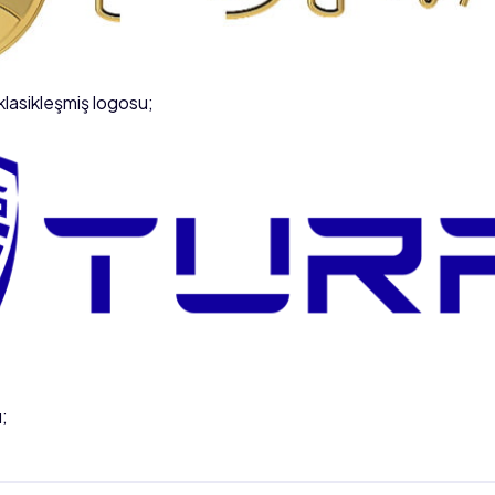
klasikleşmiş logosu;
;