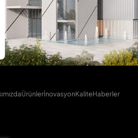
ımızda
Ürünler
İnovasyon
Kalite
Haberler