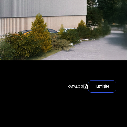
KATALOG
İLETİŞİM