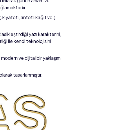
dırılarak günün anlam ve
sağlamaktadır.
 kıyafeti, antetli kağıt vb.)
sikleştirdiği yazı karakterini,
ği ile kendi teknolojisini
 modern ve dijital bir yaklaşım
olarak tasarlanmıştır.