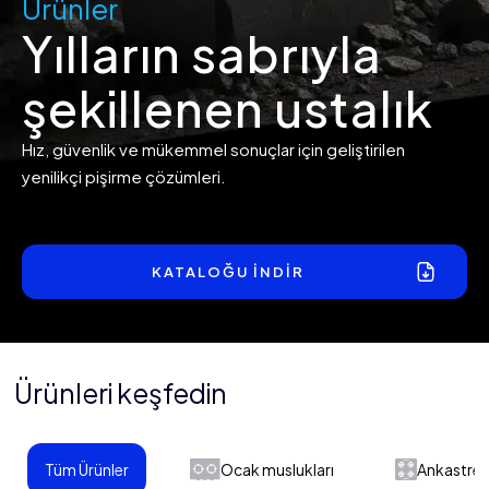
Ürünler
Yılların sabrıyla
şekillenen ustalık
Hız, güvenlik ve mükemmel sonuçlar için geliştirilen
yenilikçi pişirme çözümleri.
KATALOĞU İNDİR
Ürünleri keşfedin
Tüm Ürünler
Ocak muslukları
Ankastre 