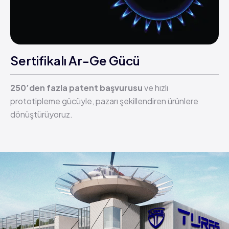
Sertifikalı Ar-Ge Gücü
250’den fazla patent başvurusu
ve hızlı
prototipleme gücüyle, pazarı şekillendiren ürünlere
dönüştürüyoruz.