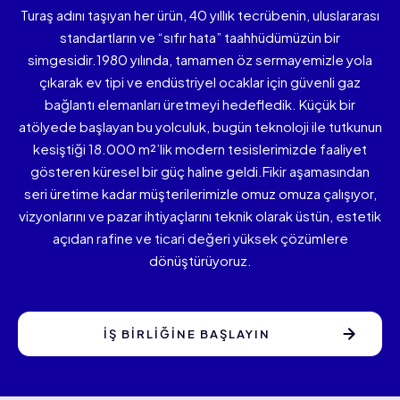
Turaş adını taşıyan her ürün, 40 yıllık tecrübenin,
uluslararası
standartların ve
“sıfır hata”
taahhüdümüzün bir
simgesidir.
1980 yılında, tamamen öz sermayemizle yola
çıkarak ev tipi ve endüstriyel ocaklar için güvenli gaz
bağlantı elemanları üretmeyi hedefledik. Küçük bir
atölyede başlayan bu yolculuk, bugün teknoloji ile tutkunun
kesiştiği 18.000 m²’lik modern tesislerimizde faaliyet
gösteren küresel bir güç haline geldi.
Fikir aşamasından
seri üretime kadar müşterilerimizle omuz omuza çalışıyor,
vizyonlarını ve pazar ihtiyaçlarını teknik olarak üstün, estetik
açıdan
rafine ve ticari değeri yüksek çözümlere
dönüştürüyoruz.
İŞ BİRLİĞİNE BAŞLAYIN