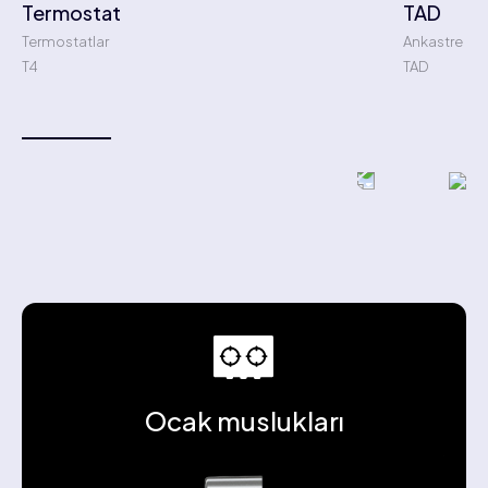
Termostat
TAD
Termostatlar
Ankastre oca
T4
TAD
Ocak muslukları